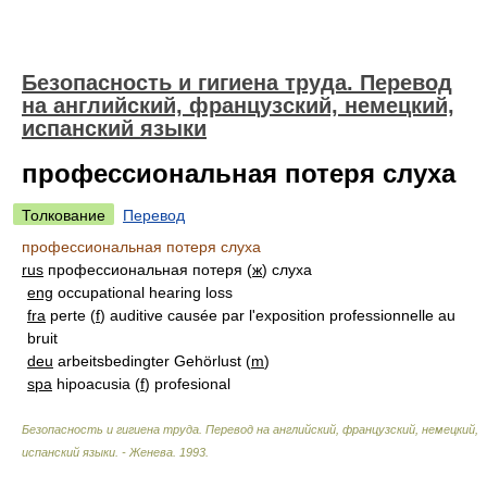
Безопасность и гигиена труда. Перевод
на английский, французский, немецкий,
испанский языки
профессиональная потеря слуха
Толкование
Перевод
профессиональная потеря слуха
rus
профессиональная потеря (
ж
) слуха
eng
occupational hearing loss
fra
perte (
f
) auditive causée par l'exposition professionnelle au
bruit
deu
arbeitsbedingter Gehörlust (
m
)
spa
hipoacusia (
f
) profesional
Безопасность и гигиена труда. Перевод на английский, французский, немецкий,
испанский языки. - Женева
.
1993
.