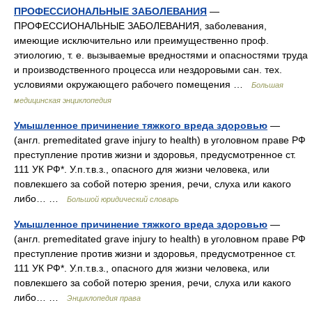
ПРОФЕССИОНАЛЬНЫЕ ЗАБОЛЕВАНИЯ
—
ПРОФЕССИОНАЛЬНЫЕ ЗАБОЛЕВАНИЯ, заболевания,
имеющие исключительно или преимущественно проф.
этиологию, т. е. вызываемые вредностями и опасностями труда
и производственного процесса или нездоровыми сан. тех.
условиями окружающего рабочего помещения …
Большая
медицинская энциклопедия
Умышленное причинение тяжкого вреда здоровью
—
(англ. premeditated grave injury to health) в уголовном праве РФ
преступление против жизни и здоровья, предусмотренное ст.
111 УК РФ*. У.п.т.в.з., опасного для жизни человека, или
повлекшего за собой потерю зрения, речи, слуха или какого
либо… …
Большой юридический словарь
Умышленное причинение тяжкого вреда здоровью
—
(англ. premeditated grave injury to health) в уголовном праве РФ
преступление против жизни и здоровья, предусмотренное ст.
111 УК РФ*. У.п.т.в.з., опасного для жизни человека, или
повлекшего за собой потерю зрения, речи, слуха или какого
либо… …
Энциклопедия права